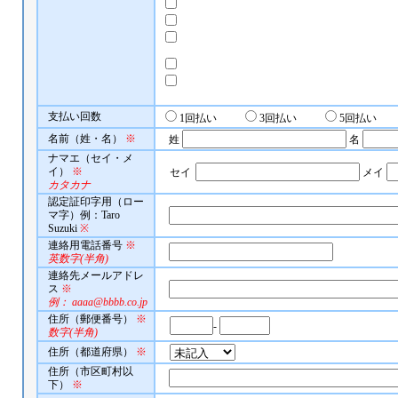
支払い回数
1回払い
3回払い
5回払い
名前（姓・名）
※
姓
名
ナマエ（セイ・メ
イ）
※
セイ
メイ
カタカナ
認定証印字用（ロー
マ字）例：Taro
Suzuki
※
連絡用電話番号
※
英数字(半角)
連絡先メールアドレ
ス
※
例： aaaa@bbbb.co.jp
住所（郵便番号）
※
-
数字(半角)
住所（都道府県）
※
住所（市区町村以
下）
※