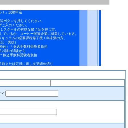
ル１」試験申込
認ボタンを押してください。
ずご入力ください。
１スクールの有効な修了証を持つ方。
事しているか、コーヒー関連企業に就業している方。
リキュラムの必要課程修了後１年未満の方。
筆記・実技）
00（税込）＊振込手数料受験者負担
1日以降の試験から
税込）＊振込手数料受験者負担
月前または定員に達し次第締め切り
メイ