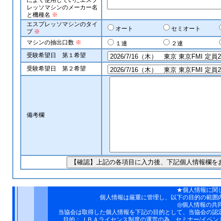
によく使用していたエスプ
レッソマシンのメーカー名
と機種名
※
エスプレッソマシンのタイ
オート
セミオート
プ
※
マシンの抽出口数
※
１連
２連
受験希望日 第１希望
受験希望日 第２希望
備考欄
★個人情報に関
個人情報は厳重に管理し、以下の目的の範囲
◎個人情報の共
当協会は取得した個人情報を下記の目的として、当協会の認
目的：ＪＢＡライセンス制度の運営の為、セミナー/イベン