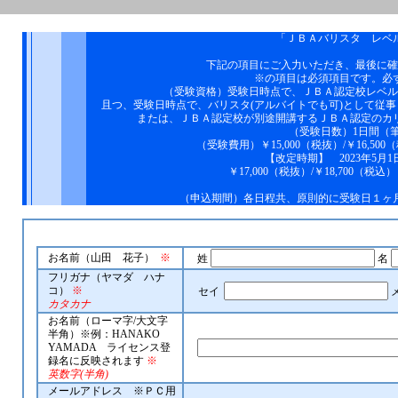
「ＪＢＡバリスタ レベ
下記の項目にご入力いただき、最後に確
※の項目は必須項目です。必
（受験資格）受験日時点で、ＪＢＡ認定校レベル
且つ、受験日時点で、バリスタ(アルバイトでも可)として従
または、ＪＢＡ認定校が別途開講するＪＢＡ認定のカ
（受験日数）1日間（
（受験費用）￥15,000（税抜）/￥16,5
【改定時期】 2023年5月
￥17,000（税抜）/￥18,700（
（申込期間）各日程共、原則的に受験日１ヶ
お名前（山田 花子）
※
姓
名
フリガナ（ヤマダ ハナ
コ）
※
セイ
カタカナ
お名前（ローマ字/大文字
半角）※例：HANAKO
YAMADA ライセンス登
録名に反映されます
※
英数字(半角)
メールアドレス ※ＰＣ用