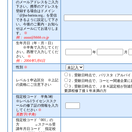
のメールアドレスをご入力
下さい。携帯のアドレスを
登録する場合はドメイン
「@jba-barista.org」を受信
できるように設定して下さ
い。今後のご案内・お知ら
せはメールにてお送りしま
す。
※
例： aaaa@bbbb.co.jp
生年月日（年・月・日）
※半角で入力してくだ
さい。西暦で入力してくだ
年
月
さい。
※
例： 2004年5月4日
性別
※
1．受験日時点で、バリスタ（アルバイ
レベル１申込区分 ※上記
2．受験日時点で、コーヒー関連企業に
の資格にご注意下さい
3．受験日時点で、ＪＢＡ認定校が別途
要課程修了後１年未満の方
指定校コード 半角3桁
※レベル1ライセンススク
ールの修了証の情報を入力
してください
※
英数字(半角)
指定校コード「001」の
方 →スクール受
講年月日コード 指定校