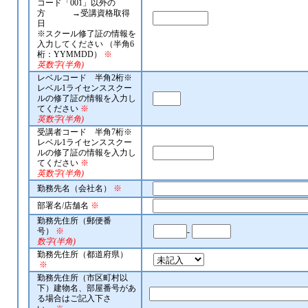
コード「001」以外の
方 →受講資格取得
日
※スクール修了証の情報を
入力してください （半角6
桁：YYMMDD）
※
英数字(半角)
レベルコード 半角2桁※
レベル1ライセンススクー
ルの修了証の情報を入力し
てください
※
英数字(半角)
受講者コード 半角7桁※
レベル1ライセンススクー
ルの修了証の情報を入力し
てください
※
英数字(半角)
勤務先名（会社名）
※
部署名/店舗名
※
勤務先住所（郵便番
号）
※
-
数字(半角)
勤務先住所（都道府県）
※
勤務先住所（市区町村以
下）建物名、部屋番号があ
る場合はご記入下さ