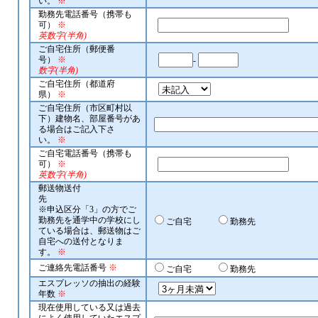
い。
※
勤務先電話番号（携帯も
可）
※
英数字(半角)
ご自宅住所（郵便番
号）
※
-
数字(半角)
ご自宅住所（都道府
県）
※
ご自宅住所（市区町村以
下）建物名、部屋番号があ
る場合はご記入下さ
い。
※
ご自宅電話番号（携帯も
可）
※
英数字(半角)
郵送物送付
先
※申込区分「3」の方でご
勤務先を通学中の学校にし
ご自宅
勤務先
ている場合は、郵送物はご
自宅への送付となりま
す。
※
ご連絡先電話番号
※
ご自宅
勤務先
エスプレッソの抽出の経験
年数
※
現在使用している又は過去