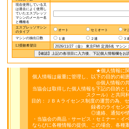
現在使用している又
は過去によく使用し
ていたエスプレッソ
マシンのメーカー名
と機種名
エスプレッソマシン
オート
セミオート
マ
のタイプ
マシンの抽出口数
１連
２連
３
L3受験希望日
★個人情報に
個人情報は厳重に管理し、以下の目的の範
◎個人情報の
当協会は取得した個人情報を下記の目的と
スクール）と共同
目的：ＪＢＡライセンス制度の運営の為、セ
録者のライセン
◎連絡、通知や
・当協会の商品・サービス・セミナー・イ
ならびに各種情報の提供。この場合、各種