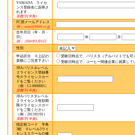
YAMADA ライセ
ンス登録名に反映さ
れます
英数字(半角)
PC用メールアドレス
例： aaaa@bbbb.co.jp
生年月日（年・月・
日）
年
月
例： 2004年5月4日
性別
申込区分 ※上記の
受験日時点で、バリスタ（アルバイトでも可
資格にご注意下さい
受験日時点で、コーヒー関連企業に就業して
JBAバリスタレベル
２ライセンス登録番
号※ライセンスカー
ドをご覧ください
（例：L2-0000001）
英数字(半角)
JBAバリスタレベル
２ライセンス有効期
限※ライセンスカー
ドをご覧ください
（例：2013/01/01）
英数字(半角)
指定校コード 半角
3桁 ※レベル3ライ
センススクールの修