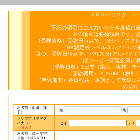
ＪＢＡバリスタ レ
下記の項目にご入力いただき最後に
※の項目は必須項目です。
（受験資格）受験日時点で、JBAバリスタ
JBA認定校レベル３スクール
且つ、受験日時点で、バリスタ(アルバイト
はコーヒー関連企業に
（受験日数）1日間（筆記・実技・テ
（受験費用）￥25,000（税
（申込期間）各日程共、原則として受験日
め切り
お名前（山田 花
姓
名
子）
フリガナ（ヤマダ
ハナコ）
セイ
メイ
カタカナ
お名前（ローマ字）
※例：HANAKO